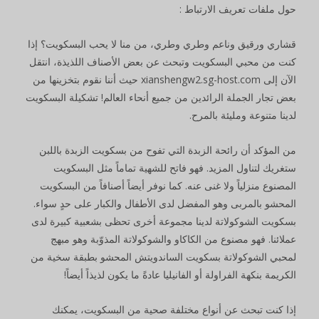
حول ملفات تعريف الارتباط :
قشاري ورقيق وناعم وطري وطري، من منا لا يحب البسكويت؟ إذا
كنت من محبي البسكويت وتبحث عن بعض الأصناف اللذيذة، انتقل
الآن إلى xianshengw2.sg-host.com حيث أننا نقوم بتخزينها من
بعض تجار الجملة الرائدين من جميع أنحاء العالم! تشكيلة البسكويت
لدينا متنوعة ومليئة بالمرح.
من المؤكد أن رائحة الزبدة التي تفوح من بسكويت الزبدة باللبن
ستغريك لتناول المزيد. فهو فاتح للشهية تماماً مثل البسكويت
المصنوع منزلياً ولا غنى عنه. كما نوفر أيضاً أصنافاً من البسكويت
المحشو بالمربى وهو المفضل لدى الأطفال والكبار على حدٍ سواء.
بسكويت الشوكولاتة لدينا مجموعة أخرى تحظى بشعبية كبيرة لدى
عملائنا. فهو مصنوع من الكاكاو والشوكولاتة المذوّبة وهو مبهج
لمحبي الشوكولاتة بسكويت الساندويتش المحشو بطبقة سخية من
الكريمة بنكهة الفراولة أو الفانيليا عادةً ما يكون لذيذاً أيضاً!
إذا كنت تبحث عن أنواع مختلفة صحية من البسكويت، يمكنك