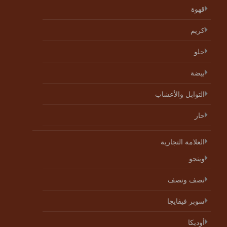
قهوة
كريم
حلو
بيضة
التوابل والأعشاب
حار
العلامة التجارية
وينجو
نصف ونصف
سوبر فيفايجا
أوديكا