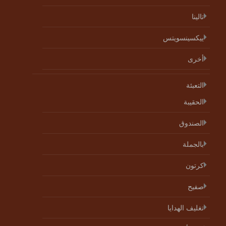
تالينا
ييكسينسويتس
أخرى
التعبئة
الحقيبة
الصندوق
بالجملة
كرتون
صفيح
تغليف الهدايا