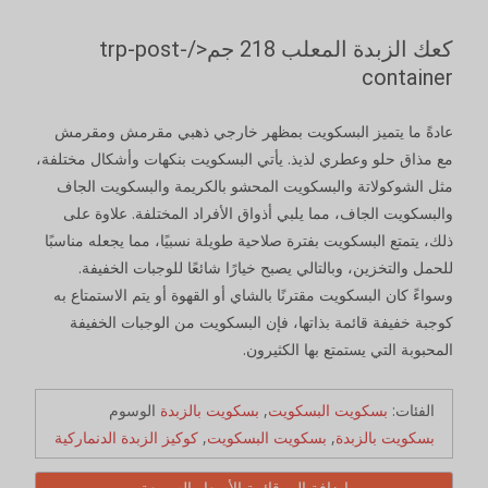
كعك الزبدة المعلب 218 جم</trp-post-
container
عادةً ما يتميز البسكويت بمظهر خارجي ذهبي مقرمش ومقرمش
مع مذاق حلو وعطري لذيذ. يأتي البسكويت بنكهات وأشكال مختلفة،
مثل الشوكولاتة والبسكويت المحشو بالكريمة والبسكويت الجاف
والبسكويت الجاف، مما يلبي أذواق الأفراد المختلفة. علاوة على
ذلك، يتمتع البسكويت بفترة صلاحية طويلة نسبيًا، مما يجعله مناسبًا
للحمل والتخزين، وبالتالي يصبح خيارًا شائعًا للوجبات الخفيفة.
وسواءً كان البسكويت مقترنًا بالشاي أو القهوة أو يتم الاستمتاع به
كوجبة خفيفة قائمة بذاتها، فإن البسكويت من الوجبات الخفيفة
المحبوبة التي يستمتع بها الكثيرون.
الفئات:
بسكويت البسكويت
,
بسكويت بالزبدة
الوسوم
بسكويت بالزبدة
,
بسكويت البسكويت
,
كوكيز الزبدة الدنماركية
إضافة إلى قائمة الأسعار السريعة