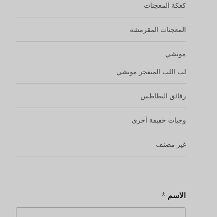
كعكة المعجنات
المعجنات المقرمشة
موتشي
لب اللب المنفجر موتشي
رقائق البطاطس
وجبات خفيفة أخرى
غير مصنف
الاسم
*