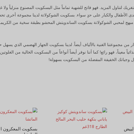
يك لتناول المزيد. فهو فاتح للشهية تماماً مثل البسكويت المصنوع منزلياً ولا غن
 لدى الأطفال والكبار على حدٍ سواء. بسكويت الشوكولاتة لدينا مجموعة أخرى ت
وهو مبهج لمحبي الشوكولاتة بسكويت الساندويتش المحشو بطبقة سخية من الكريمة
من مجموعتنا الغنية بالألياف أيضاً. لدينا بسكويت الجهاز الهضمي الذي يسهل ح
اً معيناً، فهو رائع! كما أننا نوفر أيضاً أنواعاً من البسكويت الخالية من الغلوتين،
ول وجباتك الخفيفة المفضلة من البسكويت بسهولة!
لبيض
بسكويت المعكرون الم