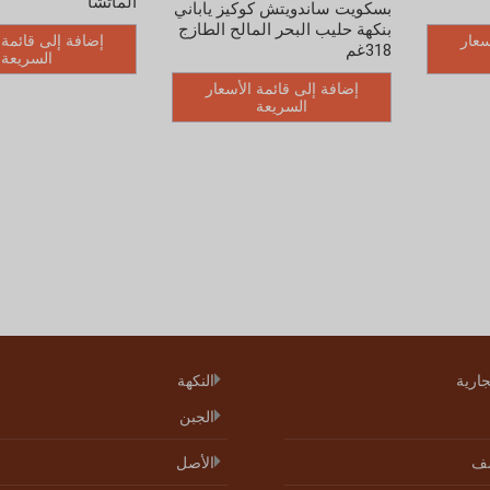
الماتشا
بسكويت ساندويتش كوكيز ياباني
بنكهة حليب البحر المالح الطازج
سعار
إضافة إلى قائمة 
318غم
السريعة
إضافة إلى قائمة الأسعار
السريعة
جارية
النكهة
الجبن
ف
الأصل