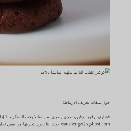
حول ملفات تعريف الارتباط:
قشاري، رقيق، رقيق، طري وطري، من منا لا يحب البسكويت؟ إذا 
xianshengw2.sg-host.com حيث أننا نقوم بتخزينها من بعض تجار الجملة الرائدين من جميع أنحاء العالم! تشكيلة البسكويت لدينا متنوعة ومليئة بالمرح.