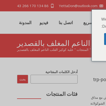
86 134 170 266 43
YettaDon@outlook.com
We
اقتباس سريع
اتصل بنا
فيديو
المدونة
Do
لقلب الناعم المغلف بالقصدير
 الرئيسية
"
المنتجات
"
علبة كوكيز القلب الناعم المغلف بالقصدير
أدخل الكلمات المفتاحية
قلب الناعم بالقصدير</trp-post-
بحث
فئات المنتجات
ش مع مذاق
الشوكولاتة