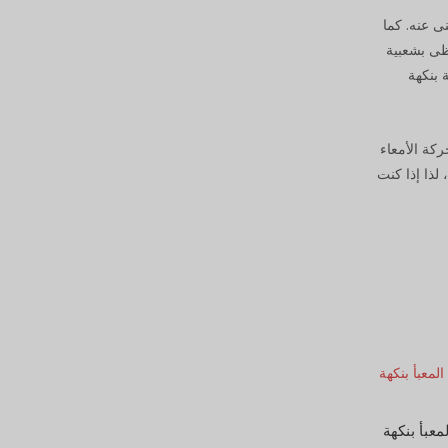
ى عنه. كما
حظى بشعبية
 بنكهة
ركة الأمعاء
 لذا إذا كنت
عبأ بنكهة