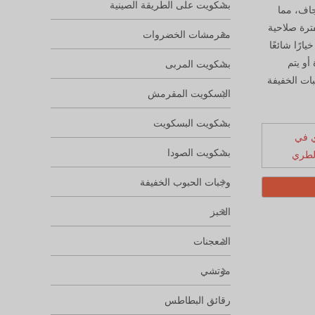
بسكويت على الطريقة الصينية
جاف، مما
فترة صلاحية
مقرمشات الخضروات
ارًا شائعًا
أو يتم
بسكويت المربى
بات الخفيفة
البسكويت المقرمش
بسكويت البسكويت
 في
بسكويت الصودا
لطري
وجبات الحبوب الخفيفة
الخبز
المعجنات
موتشي
رقائق البطاطس