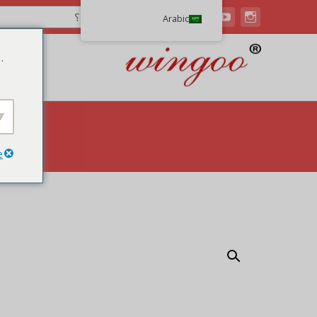
Arabic
.
e