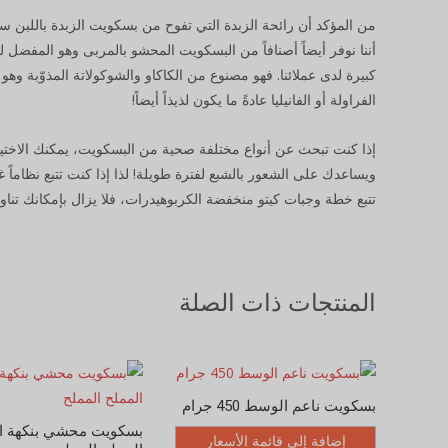
من المؤكد أن رائحة الزبدة التي تفوح من بسكويت الزبدة باللبن ستغر
أننا نوفر أيضاً أصنافاً من البسكويت المحشو بالمربى وهو المفضل
كبيرة لدى عملائنا. فهو مصنوع من الكاكاو والشوكولاتة المذوّبة 
الفراولة أو الفانيليا عادةً ما يكون لذيذاً أيضاً!
إذا كنت تبحث عن أنواع مختلفة صحية من البسكويت، يمكنك الاختيار 
ويساعدك على الشعور بالشبع لفترة طويلة! لذا إذا كنت تتبع نظاماً غذائي
تتبع خطة وجبات كيتو منخفضة الكربوهيدرات، فلا يزال بإمكانك تنا
المنتجات ذات الصلة
بسكويت ناعم الوسط 450 جرام
بسكويت محشي بنكهة ا
إضافة إلى قائمة الأسعار