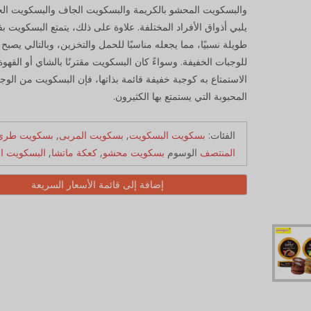
والبسكويت المحشو بالكريمة والبسكويت الجاف والبسكويت ال
يلبي أذواق الأفراد المختلفة. علاوة على ذلك، يتمتع البسكويت ب
طويلة نسبيًا، مما يجعله مناسبًا للحمل والتخزين، وبالتالي يصبح خي
للوجبات الخفيفة. وسواءً كان البسكويت مقترنًا بالشاي أو القهوة 
الاستمتاع به كوجبة خفيفة قائمة بذاتها، فإن البسكويت من الوج
المحبوبة التي يستمتع بها الكثيرون.
الفئات:
بسكويت البسكويت
,
بسكويت المربى
,
بسكويت طري
المنتصف
الوسوم
بسكويت محشو
,
كعكة ماتشا
,
البسكويت ا
إضافة إلى قائمة الأسعار السريعة