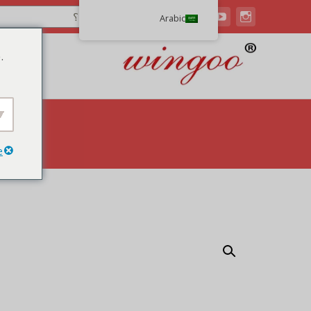
Arabic
.
e