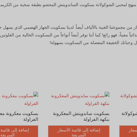
وهو مبهج لمحبي الشوكولاتة بسكويت الساندويتش المحشو بطبقة سخية من الكريمة
من مجموعتنا الغنية بالألياف أيضاً. لدينا بسكويت الجهاز الهضمي الذي يسهل ح
اً معيناً، فهو رائع! كما أننا نوفر أيضاً أنواعاً من البسكويت الخالية من الغلوتين،
ول وجباتك الخفيفة المفضلة من البسكويت بسهولة!
وكولاتة
بسكويت ساندويتش المعكرونة
بسكويت معكرونة معل
بنكهة الفراولة
الفراولة
سعار
إضافة إلى قائمة الأسعار
إضافة إلى قائمة 
السريعة
السريعة