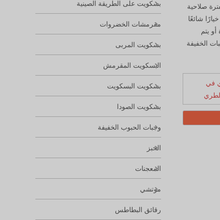
بسكويت على الطريقة الصينية
فترة صلاحية
ارًا شائعًا
مقرمشات الخضروات
أو يتم
بات الخفيفة
بسكويت المربى
البسكويت المقرمش
 في
بسكويت البسكويت
لطري
بسكويت الصودا
وجبات الحبوب الخفيفة
الخبز
المعجنات
موتشي
رقائق البطاطس