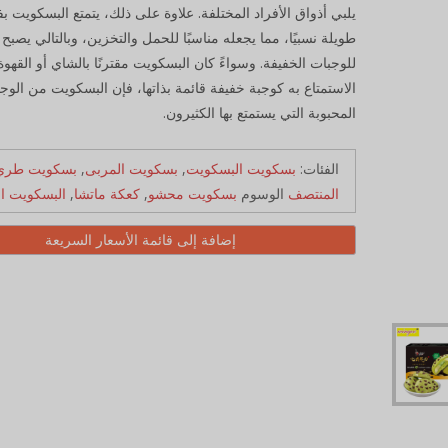
يلبي أذواق الأفراد المختلفة. علاوة على ذلك، يتمتع البسكويت ب
طويلة نسبيًا، مما يجعله مناسبًا للحمل والتخزين، وبالتالي يصبح خي
للوجبات الخفيفة. وسواءً كان البسكويت مقترنًا بالشاي أو القهوة 
الاستمتاع به كوجبة خفيفة قائمة بذاتها، فإن البسكويت من الوج
المحبوبة التي يستمتع بها الكثيرون.
الفئات:
بسكويت البسكويت
,
بسكويت المربى
,
بسكويت طري
المنتصف
الوسوم
بسكويت محشو
,
كعكة ماتشا
,
البسكويت ا
إضافة إلى قائمة الأسعار السريعة