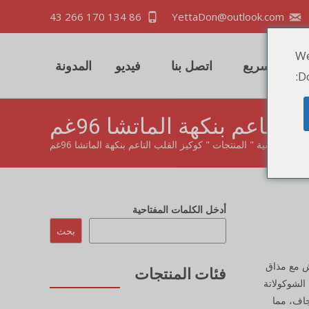
86 134 170 266 43
YettaDon@outlook.com
We
اقتباس سريع
اتصل بنا
فيديو
المدونة
Do
الناعم بنكهة الماتشا 96غم
حة الرئيسية
"
المنتجات
"
كوكيز القلب الناعم بنكهة الماتشا 96غم
أدخل الكلمات المفتاحية
بحث
ش مع مذاق
فئات المنتجات
الشوكولاتة
جاف، مما