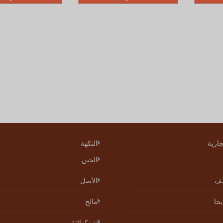
جارية
النكهة
الجبن
ف
الأصل
جا
مالح
شوكولاتة