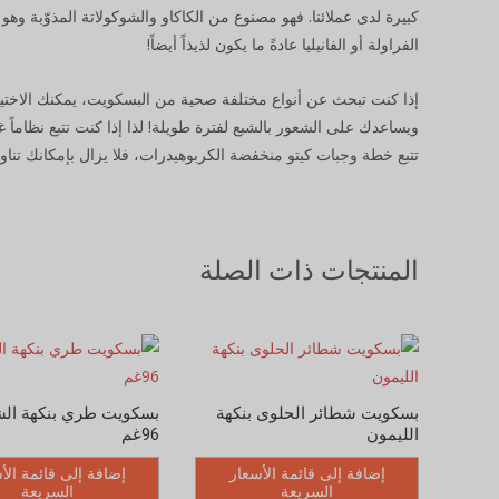
كبيرة لدى عملائنا. فهو مصنوع من الكاكاو والشوكولاتة المذوّبة 
الفراولة أو الفانيليا عادةً ما يكون لذيذاً أيضاً!
إذا كنت تبحث عن أنواع مختلفة صحية من البسكويت، يمكنك الاختيار 
ويساعدك على الشعور بالشبع لفترة طويلة! لذا إذا كنت تتبع نظاماً غذائي
تتبع خطة وجبات كيتو منخفضة الكربوهيدرات، فلا يزال بإمكانك تنا
المنتجات ذات الصلة
بسكويت شطائر الحلوى بنكهة
بسكويت طري بنكهة الش
الليمون
96غم
إضافة إلى قائمة الأسعار
إضافة إلى قائمة الأ
السريعة
السريعة