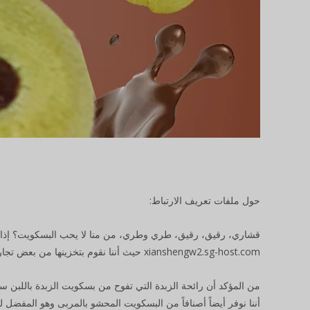
حول ملفات تعريف الارتباط:
قشاري، رقيق، رقيق، طري وطري، من منا لا يحب البسكويت؟ إذا 
xianshengw2.sg-host.com حيث أننا نقوم بتخزينها من بعض تجار الجملة الرائدين من جميع أنحاء العالم! تشكيلة البسكويت لدينا متنوعة ومليئة بالمرح.
من المؤكد أن رائحة الزبدة التي تفوح من بسكويت الزبدة باللبن ستغر
أننا نوفر أيضاً أصنافاً من البسكويت المحشو بالمربى وهو المفضل