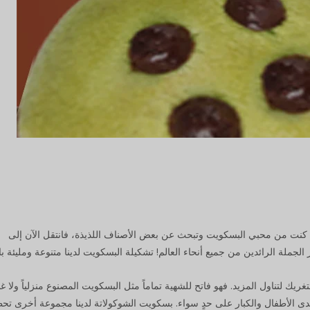
كنت من محبي البسكويت وتبحث عن بعض الأصناف اللذيذة، فانتقل الآن إلى
يك لتناول المزيد. فهو فاتح للشهية تماماً مثل البسكويت المصنوع منزلياً ولا غن
 لدى الأطفال والكبار على حدٍ سواء. بسكويت الشوكولاتة لدينا مجموعة أخرى ت