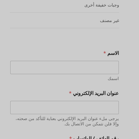
يرجى ملء عنوان البريد الإلكتروني بعناية للتأكد من صحته،
وإلا فلن نتمكن من الاتصال بك.
رقم الهاتف / الواتساب
*
أضف أصدقاء لإرسال عروض أسعار في الوقت المناسب
والتعرف على المنتجات الجديدة والعروض الترويجية للمنتجات
وغيرها من المعلومات
بلدك
تفرض بعض الدول حظراً وقيوداً على بعض الأطعمة
هل لديك مؤهلات أو خبرة في استيراد المواد الغذائية؟
نعم