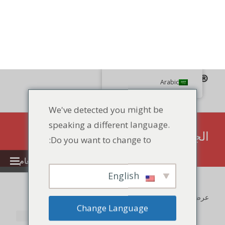
بحث
Arabic
We've detected you might be
speaking a different language.
86 134 170 266 43
YettaDon@outlook.com
Do you want to change to:
قائمة الطعام
English
الجبن
Change Language
Close and do not switch language
عرض نتائج 1P1T-12 من 27