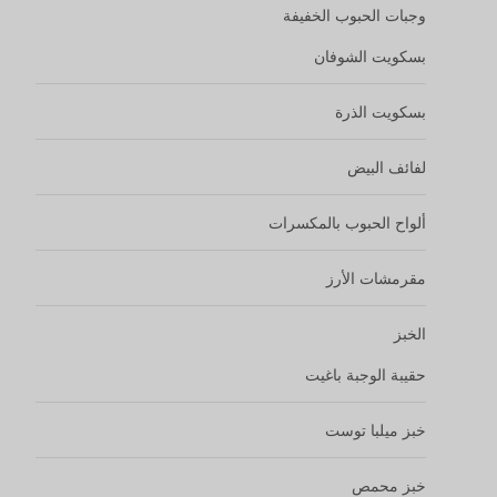
خبز ميلبا توست
خبز محمص
المعجنات
كعكة الدونات
معجنات سموذي بالفواكه
كعك انفجار العصير
كعكة المعجنات
المعجنات المقرمشة
موتشي