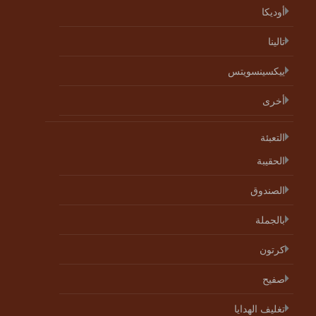
أوديكا
تالينا
ييكسينسويتس
أخرى
التعبئة
الحقيبة
الصندوق
بالجملة
كرتون
صفيح
تغليف الهدايا