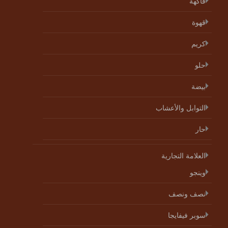
فاكهة
قهوة
كريم
حلو
بيضة
التوابل والأعشاب
حار
العلامة التجارية
وينجو
نصف ونصف
سوبر فيفايجا