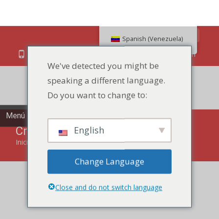
Buscar en
Spanish (Venezuela)
We've detected you might be
speaking a different language.
86 134 170 266 43
YettaDon@outlook.com
Do you want to change to:
Menú
English
Crujiente de hojaldre
Change Language
Inicio
"
Pastelería
"
Crujiente de hojaldre
Close and do not switch language
Experimente el crujiente perfecto con nuestro Crujiente de
hojaldre, una delicia que ofrece una armoniosa mezcla de
hojaldre y dulzor.