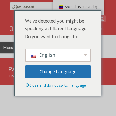
Buscar en
Spanish (Venezuela)
We've detected you might be
speaking a different language.
86 134 170 266 43
YettaDon@outlook.com
Do you want to change to:
Menú
English
Pasteles Explosión Jugosos
Change Language
Inicio
"
Pastelería
"
Pasteles Explosión Jugosos
Close and do not switch language
Deléitese con la explosión de sabor de nuestros Juicy
Explosion Cakes, una deliciosa fusión que promete una
explosión de jugosa bondad en cada bocado.