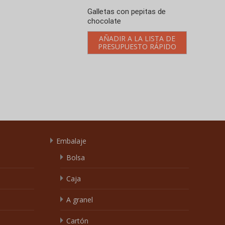
Galletas con pepitas de
chocolate
AÑADIR A LA LISTA DE
PRESUPUESTO RÁPIDO
Embalaje
Bolsa
Caja
A granel
Cartón