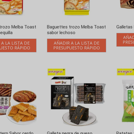
trozo Melba Toast
Baguettes trozo Melba Toast
Galletas
equilla
sabor lechoso
AÑAD
PRES
 A LA LISTA DE
AÑADIR A LA LISTA DE
UESTO RÁPIDO
PRESUPUESTO RÁPIDO
ttern Sabor cerdo
Galleta negra de queso
Patatas 