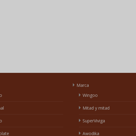
Marca
o
Wingoo
nal
Mitad y mitad
o
SuperViviga
olate
Awodika