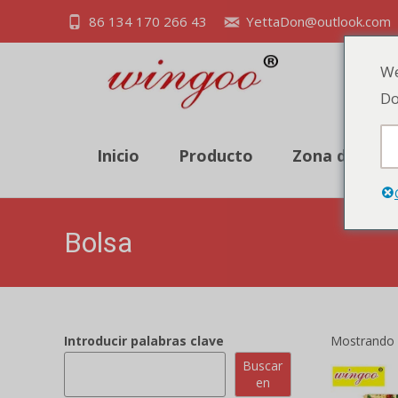
86 134 170 266 43
YettaDon@outlook.com
We
Do
Inicio
Producto
Zona de des
Bolsa
Introducir palabras clave
Mostrando 
Buscar
en