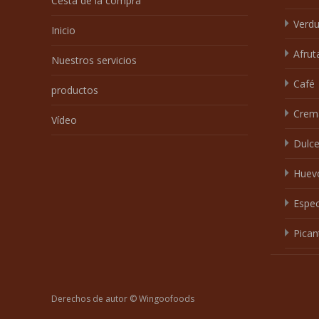
Cesta de la compra
Verdu
Inicio
Afrut
Nuestros servicios
Café
productos
Crem
Vídeo
Dulc
Huev
Espec
Pican
Derechos de autor © Wingoofoods