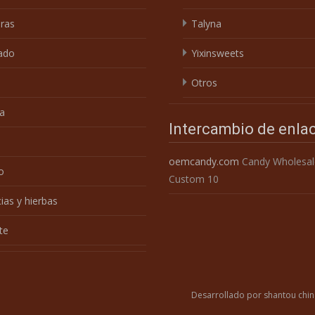
ras
Talyna
ado
Yixinsweets
Otros
a
Intercambio de enla
e
oemcandy.com
Candy Wholesal
o
Custom 10
ias y hierbas
te
Desarrollado por shantou chin