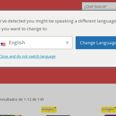
've detected you might be speaking a different language
 you want to change to:
English
Change Languag
cuento
Presupuesto rápido
Póngase en co
Close and do not switch language
resultados de 1-12 de 143