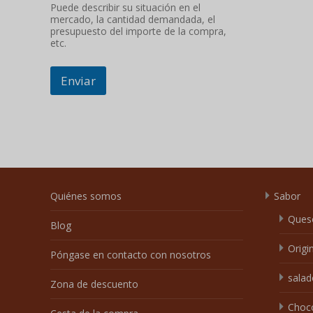
Puede describir su situación en el
mercado, la cantidad demandada, el
presupuesto del importe de la compra,
etc.
Enviar
Quiénes somos
Sabor
Ques
Blog
Origi
Póngase en contacto con nosotros
salad
Zona de descuento
Choc