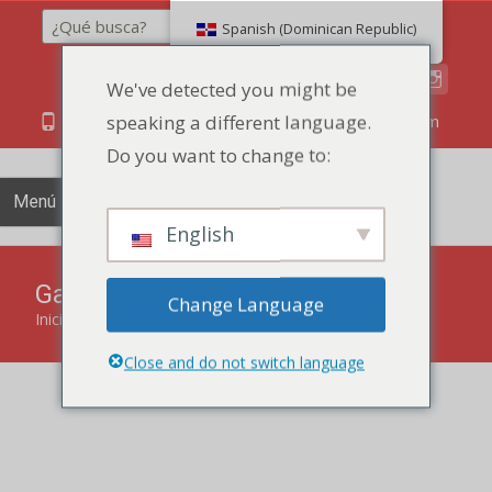
Buscar en
Spanish (Dominican Republic)
We've detected you might be
speaking a different language.
86 134 170 266 43
YettaDon@outlook.com
Do you want to change to:
Menú
English
Galletas de barquillo
Change Language
Inicio
"
Galletas crujientes
"
Galletas de barquillo
Close and do not switch language
Saboree las delicadas capas y el crujiente de las galletas
Wafer, una delicia que ofrece un equilibrio perfecto de
ligereza y sabor.