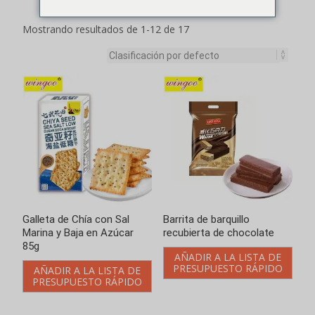
Galleta de Chía con Sal
Barrita de barquillo
Marina y Baja en Azúcar
recubierta de chocolate
85g
AÑADIR A LA LISTA DE
PRESUPUESTO RÁPIDO
AÑADIR A LA LISTA DE
PRESUPUESTO RÁPIDO
Sabor a mantequilla de
Galleta salada sabor café
galleta salada
AÑADIR A LA LISTA DE
PRESUPUESTO RÁPIDO
AÑADIR A LA LISTA DE
PRESUPUESTO RÁPIDO