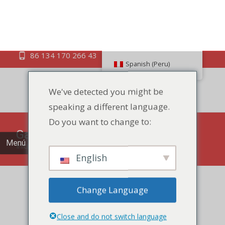
Spanish (Peru)
We've detected you might be
Mejore su experiencia como tentempié con nuestras
galletas de soda, una mezcla perfecta de ligereza e
speaking a different language.
irresistible crujido en cada bocado.
Do you want to change to:
Mostrando resultados de 1-12 de 17
Menú
English
Change Language
Close and do not switch language