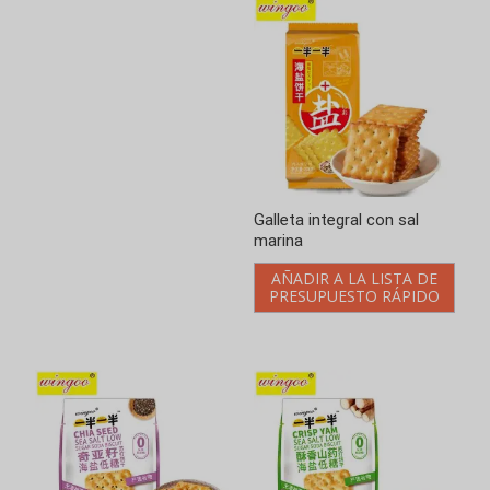
Galletas de soda saladas
Galletas de Soda Saladas
bajas en azúcar sabor
Bajo Azúcar sabor nuez
ñame chino
AÑADIR A LA LISTA DE
PRESUPUESTO RÁPIDO
AÑADIR A LA LISTA DE
PRESUPUESTO RÁPIDO