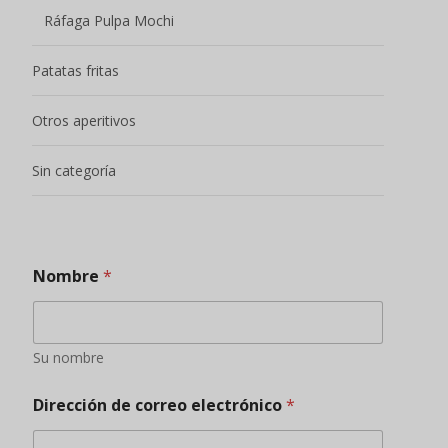
Su nombre
Dirección de correo electrónico
*
Rellene cuidadosamente la dirección de correo
electrónico para comprobar que es correcta, de lo
contrario no podremos ponernos en contacto con
usted.
Teléfono / Whatsapp
*
Añada amigos para enviarles ofertas puntuales y
conocer nuevos productos, promociones de
productos y otra información