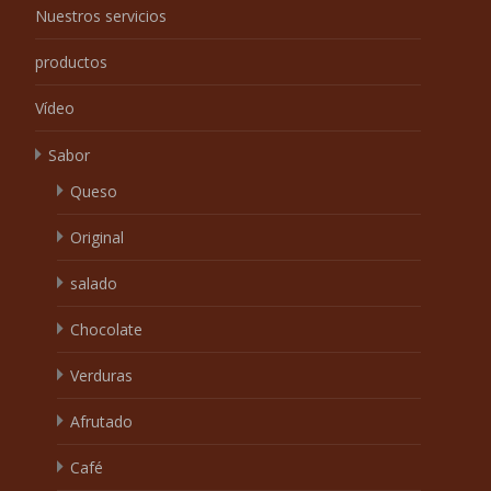
Chocolate
Verduras
Afrutado
Café
Crema
Dulce
Huevo
Especias y hierbas
Picante
Marca
Wingoo