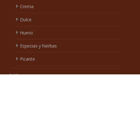
Mitad y mitad
SuperViviga
Awodika
Talyna
Yixinsweets
Otros
Embalaje
Bolsa
Caja
A granel
Cartón