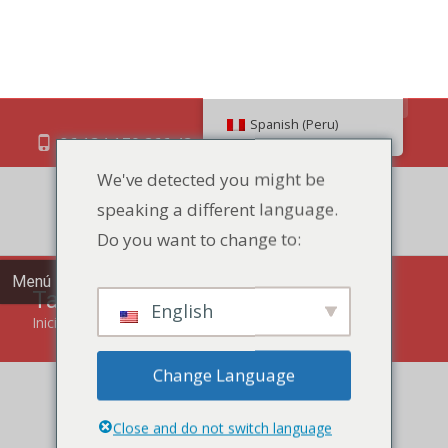
Buscar en
Spanish (Peru)
We've detected you might be
speaking a different language.
86 134 170 266 43
YettaDon@outlook.com
Do you want to change to:
Menú
English
Tarta de repostería
Change Language
Inicio
"
Pastelería
"
Tarta de repostería
Close and do not switch language
Experimente la fusión perfecta de sabores y texturas con
nuestro Pastel de hojaldre, una deliciosa creación que
combina lo mejor de la pastelería y la repostería.