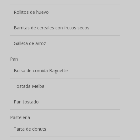
Pastelería
Tarta de donuts
Pastel de batido de frutas
Pasteles Explosión Jugosos
Tarta de repostería
Crujiente de hojaldre
Mochi
Ráfaga Pulpa Mochi
Patatas fritas
Otros aperitivos