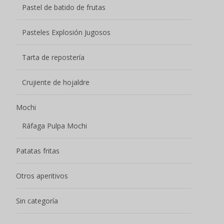
Sin categoría
Nombre
*
Su nombre
Dirección de correo electrónico
*
Rellene cuidadosamente la dirección de correo
electrónico para comprobar que es correcta, de lo
contrario no podremos ponernos en contacto con
usted.
Teléfono / Whatsapp
*