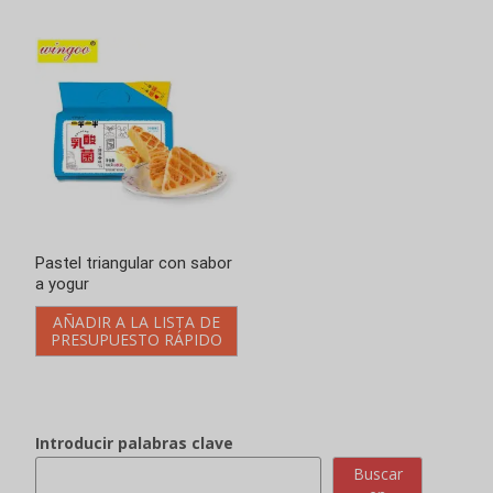
Introducir palabras clave
Loading..
Buscar
en
Categorías de productos
Galletas chinas
Galletas Bittern
Galleta Jerky
Galletas vegetales
Galletas de cebolla
Galletas de patata