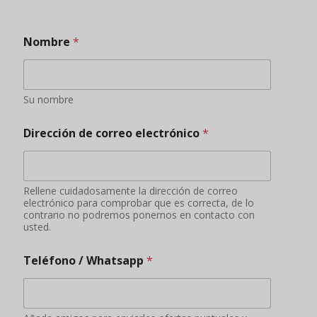
Añada amigos para enviarles ofertas puntuales y
conocer nuevos productos, promociones de
productos y otra información
Su país
Algunos países prohíben o restringen determinados
alimentos
¿Tiene cualificaciones o experiencia en
importación de alimentos?
SÍ
NO