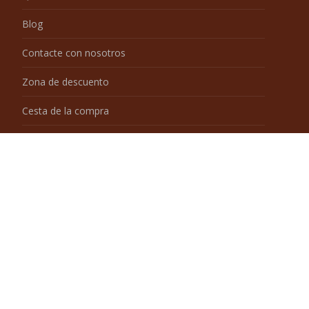
Queso
Original
salado
Chocolate
Verduras
Afrutado
Café
Crema
Dulce
Huevo