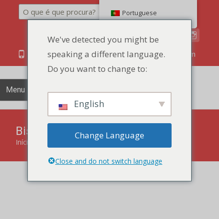
Pesquisar
Portuguese
We've detected you might be
speaking a different language.
86 134 170 266 43
YettaDon@outlook.com
Do you want to change to:
Menu
English
Biscoitos à moda chinesa
Change Language
Início
"
Biscoitos à moda chinesa
Close and do not switch language
Os biscoitos de estilo chinês combinam técnicas de
cozedura tradicionais chinesas com sabores inovadores