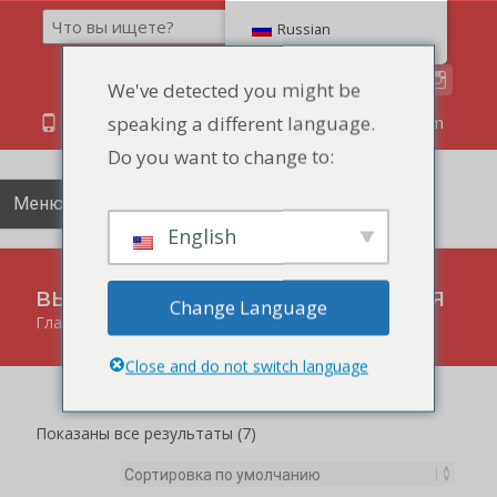
Поиск
Russian
We've detected you might be
speaking a different language.
86 134 170 266 43
YettaDon@outlook.com
Do you want to change to:
Меню
English
выпечка Кондитерские изделия
Change Language
Главная
"
выпечка Кондитерские изделия
Close and do not switch language
Показаны все результаты (7)