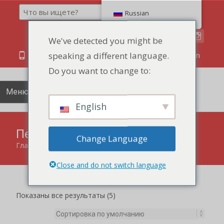
Поиск
Russian
We've detected you might be
speaking a different language.
86 134 170 266 43
YettaDon@outlook.com
Do you want to change to:
Меню
English
Печенье
Change Language
Главная
"
Печенье
Close and do not switch language
Показаны все результаты (5)