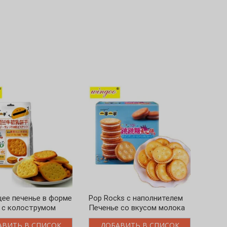
ее печенье в форме
Pop Rocks с наполнителем
Овощ
 с колострумом
Печенье со вкусом молока
со вк
АВИТЬ В СПИСОК
ДОБАВИТЬ В СПИСОК
Д