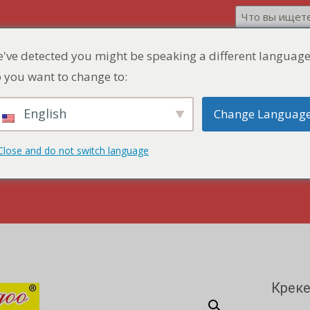
've detected you might be speaking a different language
 you want to change to:
English
Change Languag
дукт
Зона скидок
Быстрая цитата
Close and do not switch language
Креке