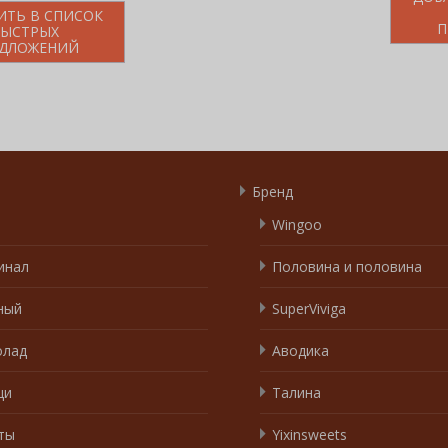
ИТЬ В СПИСОК
П
БЫСТРЫХ
ДЛОЖЕНИЙ
Бренд
Wingoo
инал
Половина и половина
ный
SuperViviga
лад
Аводика
щи
Талина
ты
Yixinsweets