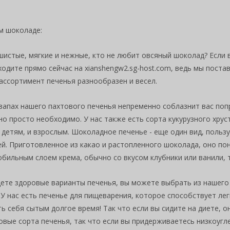
м шоколаде:
шистые, мягкие и нежные, кто не любит овсяный шоколад? Если
ходите прямо сейчас на xianshengw2.sg-host.com, ведь мы пост
ассортимент печенья разнообразен и весел.
запах нашего пахтового печенья непременно соблазнит вас поп
но просто необходимо. У нас также есть сорта кукурузного хру
 детям, и взрослым. Шоколадное печенье - еще один вид, поль
ей. Приготовленное из какао и растопленного шоколада, оно п
обильным слоем крема, обычно со вкусом клубники или ванили,
щете здоровые варианты печенья, вы можете выбрать из нашего
 У нас есть печенье для пищеварения, которое способствует л
ь себя сытым долгое время! Так что если вы сидите на диете, 
вые сорта печенья, так что если вы придерживаетесь низкоугл