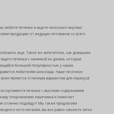
 вы любите печенье и ищете несколько вкусных
авляем продукцию от ведущих оптовиков со всего
робовать еще. Такое же аппетитное, как домашнее
стящего печенья с начинкой из джема, которые
зующийся большой популярностью у наших
онравится любителям шоколада. Наше песочное
 также является отличным вариантом для перекуса!
 ассортимента печенье с высоким содержанием
егкому опорожнению кишечника и помогает
они отлично подойдут! Мы также предлагаем
еводного кето-питания, вы все равно сможете легко