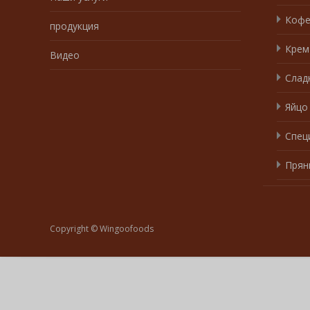
Коф
продукция
Крем
Видео
Слад
Яйцо
Спец
Прян
Copyright © Wingoofoods