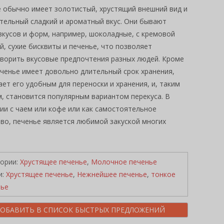
 обычно имеет золотистый, хрустящий внешний вид и
тельный сладкий и ароматный вкус. Они бывают
вкусов и форм, например, шоколадные, с кремовой
й, сухие бисквиты и печенье, что позволяет
ворить вкусовые предпочтения разных людей. Кроме
еченье имеет довольно длительный срок хранения,
ает его удобным для переноски и хранения, и, таким
, становится популярным вариантом перекуса. В
ии с чаем или кофе или как самостоятельное
во, печенье является любимой закуской многих
гории:
Хрустящее печенье
,
Молочное печенье
и:
Хрустящее печенье
,
Нежнейшее печенье
,
тонкое
нье
ОБАВИТЬ В СПИСОК БЫСТРЫХ ПРЕДЛОЖЕНИЙ