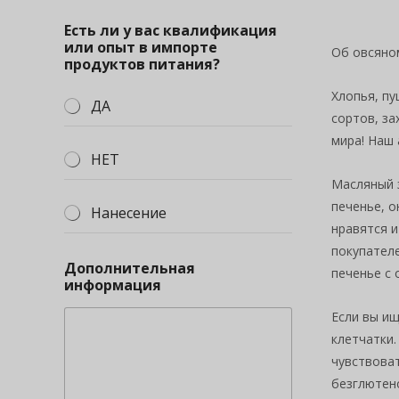
Есть ли у вас квалификация
или опыт в импорте
Об овсяно
продуктов питания?
Хлопья, пу
ДА
сортов, за
мира! Наш 
НЕТ
Масляный 
печенье, о
Нанесение
нравятся и
покупател
Дополнительная
печенье с 
информация
Если вы и
клетчатки.
чувствоват
безглютено