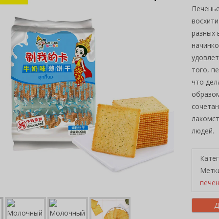
Печенье
восхити
разных 
начинко
удовлет
того, п
что дел
образом
сочетан
лакомст
людей.
Кате
Метк
пече
Д