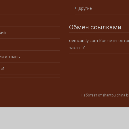
е
Другие
Обмен ссылками
кий
oemcandy.com
Конфеты оптом
заказ 10
ии и травы
ый
Работает от shantou china b