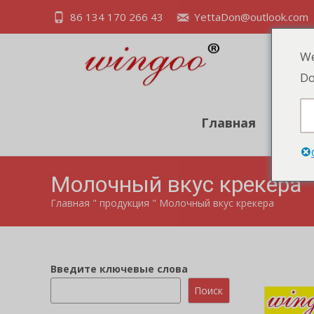
86 134 170 266 43
YettaDon@outlook.com
We
Do
Главная
Про
Молочный вкус крекера
Главная
"
продукция
"
Молочный вкус крекера
Введите ключевые слова
Поиск