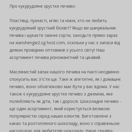
Про кукурудзяне хрустке печиво:
Пластівці, пухнасті, м'які та ніжні, хто не любить
кукурудзяний хрусткий бісквіт? Якщо ви шанувальник
печива і шукаєте смачні сорти, заходьте прямо зараз
на xianshengw2.sg-host.com, оскільки у нас є запаси від
деяких провідних оптовиків з усього світу! Наш
асортимент печива різноманітний та цікавий.
Маслянистий запах нашого печива на пахті неодмінно
спокусить вас з'їсти ще. Таке ж апетитне, як і домашнє
печиво, воно обов'язково має бути у вас вдома. У нас
також є кукурудзяне хрустке печиво з джемом, яке
полюбляють як діти, так і дорослі. Шоколадне печиво -
ще один асортимент, який користується великою
популярністю серед наших клієнтів. Виготовлене з
какао та розтопленого шоколаду, воно є справжньою
насолодою для любителів шоколаду. Наше сендвіч-