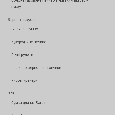
Солоне газоване печиво з низьким вмістом
цукру
Зернові закуски
Вівсяне печиво
Кукурудзяне печиво
Яєчні рулети
Горіхово-зернові батончики
Рисові крекери
Хліб
Сумка для їжі Багет