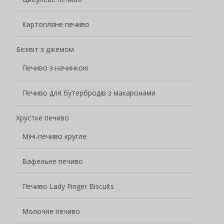
Картопляне печиво
Бісквіт з джемом
Печиво з начинкою
Печиво для бутербродів з макаронами
Хрустке печиво
Міні-печиво кругле
Вафельне печиво
Печиво Lady Finger Biscuits
Молочне печиво