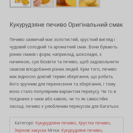
Кукурудзяне печиво Оригінальний смак
Печиво зазвичай має золотистий, хрусткий вигляд і
чудовий солодкий та ароматний смак. Вони бувають
різних смаків і форм, наприклад, шоколадні, з
начинкою, сухі бісквіти та печиво, щоб задовольнити
смакові вподобання різних людей. Крім того, печиво
має відносно довгий термін зберігання, що робить
його зручним для перенесення та зберігання, і тому
воно стало популярним варіантом перекусу. Чи то в
поєднанні з чаєм або кавою, чи то як самостійні
ласощі, печиво є улюбленим перекусом для багатьох.
Категорії:
Кукурудзяне печиво
,
Хрустке печиво
,
Зернові закуски
Мітки:
Кукурудзяне печиво
,