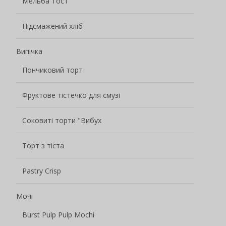
Мельба Тост
Підсмажений хліб
Випічка
Пончиковий торт
Фруктове тістечко для смузі
Соковиті торти "Вибух
Торт з тіста
Pastry Crisp
Мочі
Burst Pulp Pulp Mochi