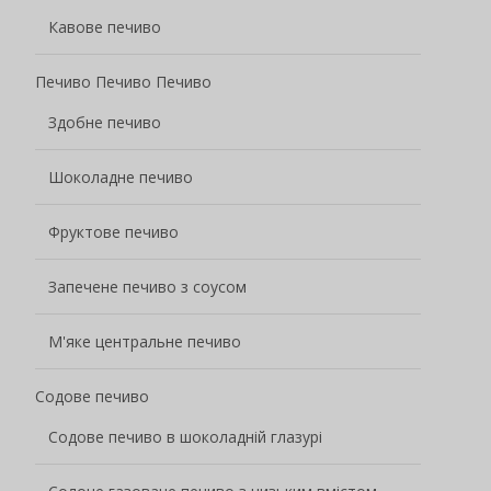
Кавове печиво
Печиво Печиво Печиво
Здобне печиво
Шоколадне печиво
Фруктове печиво
Запечене печиво з соусом
М'яке центральне печиво
Содове печиво
Содове печиво в шоколадній глазурі