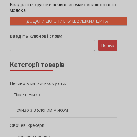
Квадратне хрустке печиво зі смаком кокосового
молока
ДОДАТИ ДО СПИСКУ ШВИДКИХ ЦИТАТ
Введіть ключові слова
Пошук
Категорії товарів
Печиво в китайському стилі
Гірке печиво
Печиво з в'яленим м'ясом
Овочеві крекери
Цибулеве печиво