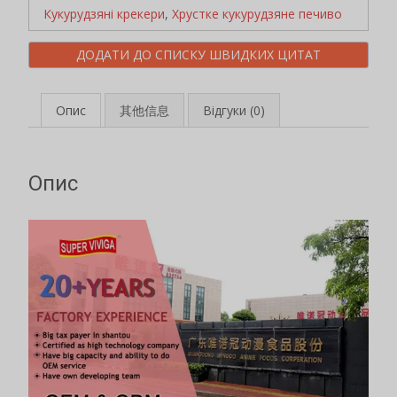
Кукурудзяні крекери
,
Хрустке кукурудзяне печиво
ДОДАТИ ДО СПИСКУ ШВИДКИХ ЦИТАТ
Опис
其他信息
Відгуки (0)
Опис