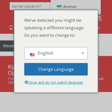
Пошук
Ukrainian
We've detected you might be
speaking a different language.
86 134 170 266 43
YettaDon@outlook.com
Do you want to change to:
Меню
English
Кукурудзяне печиво
Change Language
Оригінальний смак
Головна
"
продукти
"
Кукурудзяне печиво Оригінальний
смак
Close and do not switch language