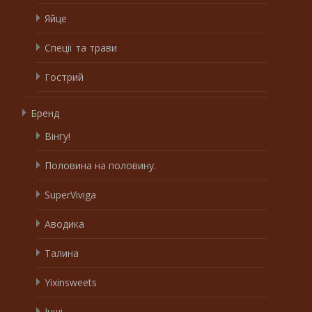
Яйце
Спеції та трави
Гострий
Бренд
Вінгу!
Половина на половину.
SuperViviga
Аводика
Талина
Yixinsweets
Інші