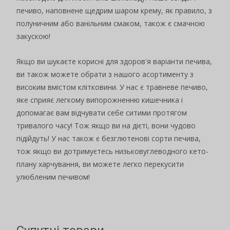
печиво, наповнене щедрим шаром крему, як правило, з
полуничним або ванільним смаком, також є смачною
закускою!
Якщо ви шукаєте корисні для здоров'я варіанти печива,
ви також можете обрати з нашого асортименту з
високим вмістом клітковини. У нас є травневе печиво,
яке сприяє легкому випорожненню кишечника і
допомагає вам відчувати себе ситими протягом
тривалого часу! Тож якщо ви на дієті, вони чудово
підійдуть! У нас також є безглютенові сорти печива,
тож якщо ви дотримуєтесь низьковуглеводного кето-
плану харчування, ви можете легко перекусити
улюбленим печивом!