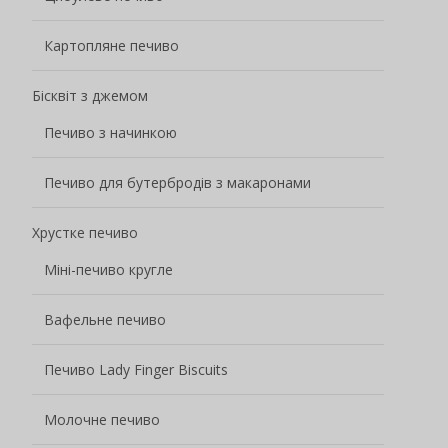
Картопляне печиво
Бісквіт з джемом
Печиво з начинкою
Печиво для бутербродів з макаронами
Хрустке печиво
Міні-печиво кругле
Вафельне печиво
Печиво Lady Finger Biscuits
Молочне печиво