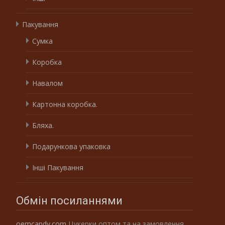
Пакування
Сумка
Коробка
Навалом
Картонна коробка.
Бляха.
Подарункова упаковка
Інші Пакування
Обмін посиланнями
oemcandy.com
Цукерки оптом та на замовлення