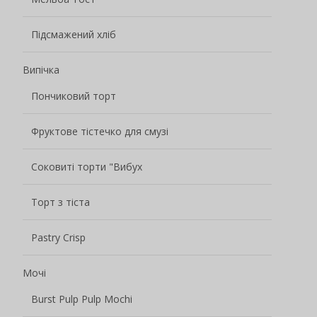
Підсмажений хліб
Випічка
Пончиковий торт
Фруктове тістечко для смузі
Соковиті торти "Вибух
Торт з тіста
Pastry Crisp
Мочі
Burst Pulp Pulp Mochi