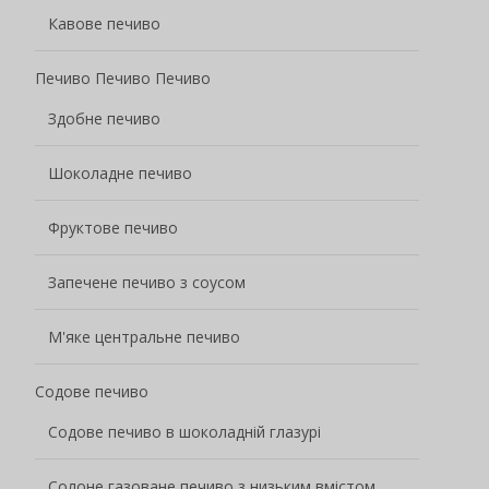
Кавове печиво
Печиво Печиво Печиво
Здобне печиво
Шоколадне печиво
Фруктове печиво
Запечене печиво з соусом
М'яке центральне печиво
Содове печиво
Содове печиво в шоколадній глазурі
Солоне газоване печиво з низьким вмістом