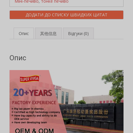
Міні-печиво
,
тонке печиво
ДОДАТИ ДО СПИСКУ ШВИДКИХ ЦИТАТ
Опис
其他信息
Відгуки (0)
Опис