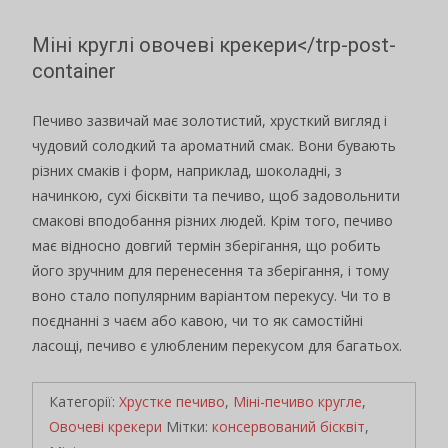
Міні круглі овочеві крекери</trp-post-
container
Печиво зазвичай має золотистий, хрусткий вигляд і
чудовий солодкий та ароматний смак. Вони бувають
різних смаків і форм, наприклад, шоколадні, з
начинкою, сухі бісквіти та печиво, щоб задовольнити
смакові вподобання різних людей. Крім того, печиво
має відносно довгий термін зберігання, що робить
його зручним для перенесення та зберігання, і тому
воно стало популярним варіантом перекусу. Чи то в
поєднанні з чаєм або кавою, чи то як самостійні
ласощі, печиво є улюбленим перекусом для багатьох.
Категорії:
Хрустке печиво
,
Міні-печиво кругле
,
Овочеві крекери
Мітки:
консервований бісквіт
,