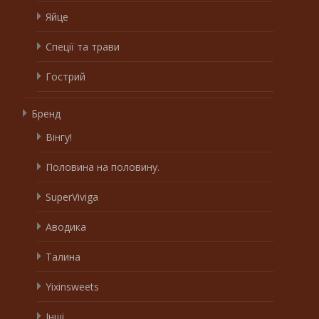
Яйце
Спеції та трави
Гострий
Бренд
Вінгу!
Половина на половину.
SuperViviga
Аводика
Талина
Yixinsweets
Інші