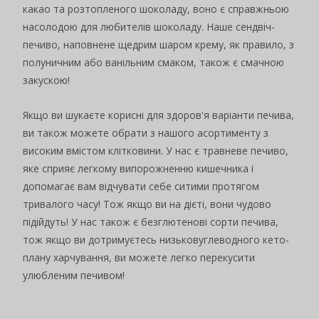
какао та розтопленого шоколаду, воно є справжньою
насолодою для любителів шоколаду. Наше сендвіч-
печиво, наповнене щедрим шаром крему, як правило, з
полуничним або ванільним смаком, також є смачною
закускою!
Якщо ви шукаєте корисні для здоров'я варіанти печива,
ви також можете обрати з нашого асортименту з
високим вмістом клітковини. У нас є травневе печиво,
яке сприяє легкому випорожненню кишечника і
допомагає вам відчувати себе ситими протягом
тривалого часу! Тож якщо ви на дієті, вони чудово
підійдуть! У нас також є безглютенові сорти печива,
тож якщо ви дотримуєтесь низьковуглеводного кето-
плану харчування, ви можете легко перекусити
улюбленим печивом!