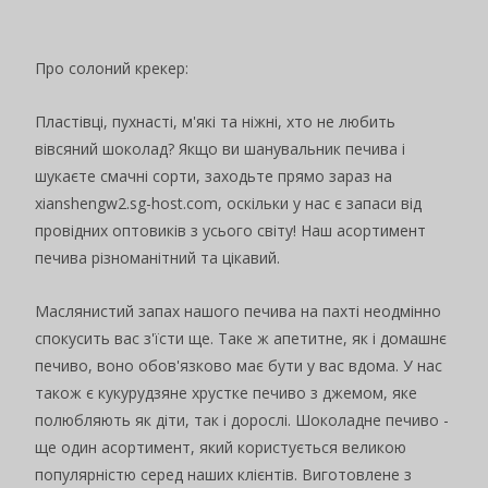
Про солоний крекер:
Пластівці, пухнасті, м'які та ніжні, хто не любить
вівсяний шоколад? Якщо ви шанувальник печива і
шукаєте смачні сорти, заходьте прямо зараз на
xianshengw2.sg-host.com, оскільки у нас є запаси від
провідних оптовиків з усього світу! Наш асортимент
печива різноманітний та цікавий.
Маслянистий запах нашого печива на пахті неодмінно
спокусить вас з'їсти ще. Таке ж апетитне, як і домашнє
печиво, воно обов'язково має бути у вас вдома. У нас
також є кукурудзяне хрустке печиво з джемом, яке
полюбляють як діти, так і дорослі. Шоколадне печиво -
ще один асортимент, який користується великою
популярністю серед наших клієнтів. Виготовлене з