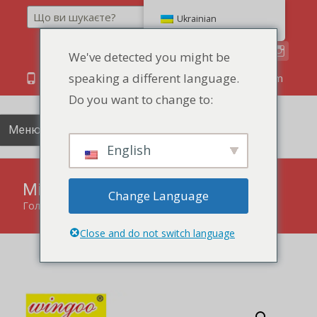
Пошук
Ukrainian
We've detected you might be
speaking a different language.
86 134 170 266 43
YettaDon@outlook.com
Do you want to change to:
Меню
English
Міні круглі овочеві крекери
Change Language
Головна
"
продукти
"
Міні круглі овочеві крекери
Close and do not switch language