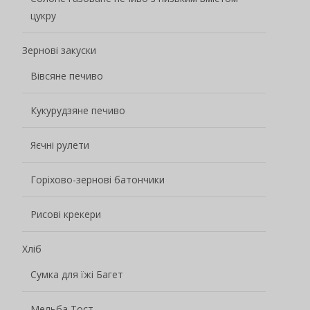
цукру
Зернові закуски
Вівсяне печиво
Кукурудзяне печиво
Яєчні рулети
Горіхово-зернові батончики
Рисові крекери
Хліб
Сумка для їжі Багет
Мельба Тост