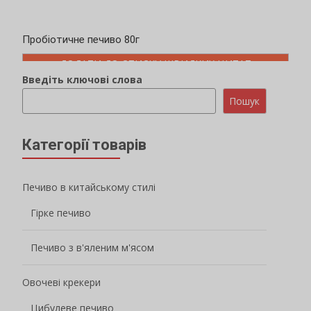
Пробіотичне печиво 80г
ДОДАТИ ДО СПИСКУ ШВИДКИХ ЦИТАТ
Введіть ключові слова
Пошук
Категорії товарів
Печиво в китайському стилі
Гірке печиво
Печиво з в'яленим м'ясом
Овочеві крекери
Цибулеве печиво