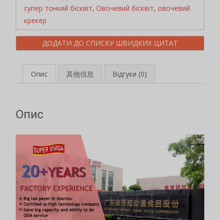
супер тонкий бісквіт
,
Овочевий бісквіт
,
овочевий
крекер
ДОДАТИ ДО СПИСКУ ШВИДКИХ ЦИТАТ
Опис
其他信息
Відгуки (0)
Опис