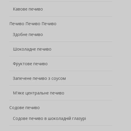
Кавове печиво
Печиво Печиво Печиво
Здобне печиво
Шоколадне печиво
Фруктове печиво
Запечене печиво з соусом
М'яке центральне печиво
Содове печиво
Содове печиво в шоколадній глазурі