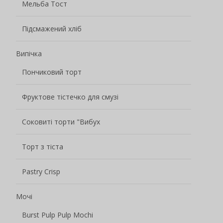
Мельба Тост
Підсмажений хліб
Випічка
Пончиковий торт
Фруктове тістечко для смузі
Соковиті торти "Вибух
Торт з тіста
Pastry Crisp
Мочі
Burst Pulp Pulp Mochi