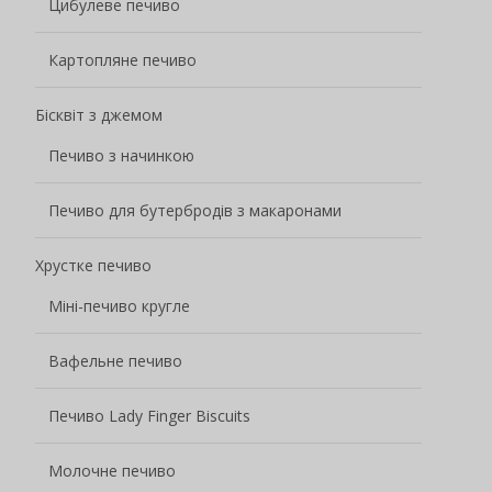
Цибулеве печиво
Картопляне печиво
Бісквіт з джемом
Печиво з начинкою
Печиво для бутербродів з макаронами
Хрустке печиво
Міні-печиво кругле
Вафельне печиво
Печиво Lady Finger Biscuits
Молочне печиво