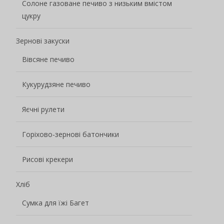
Солоне газоване печиво з низьким вмістом
цукру
Зернові закуски
Вівсяне печиво
Кукурудзяне печиво
Яєчні рулети
Горіхово-зернові батончики
Рисові крекери
Хліб
Сумка для їжі Багет