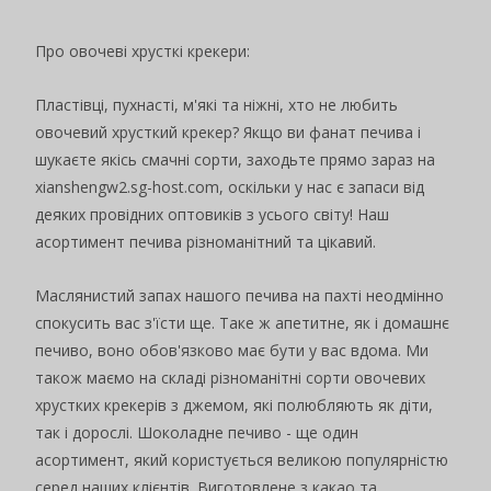
Про овочеві хрусткі крекери:
Пластівці, пухнасті, м'які та ніжні, хто не любить
овочевий хрусткий крекер? Якщо ви фанат печива і
шукаєте якісь смачні сорти, заходьте прямо зараз на
xianshengw2.sg-host.com, оскільки у нас є запаси від
деяких провідних оптовиків з усього світу! Наш
асортимент печива різноманітний та цікавий.
Маслянистий запах нашого печива на пахті неодмінно
спокусить вас з'їсти ще. Таке ж апетитне, як і домашнє
печиво, воно обов'язково має бути у вас вдома. Ми
також маємо на складі різноманітні сорти овочевих
хрустких крекерів з джемом, які полюбляють як діти,
так і дорослі. Шоколадне печиво - ще один
асортимент, який користується великою популярністю
серед наших клієнтів. Виготовлене з какао та