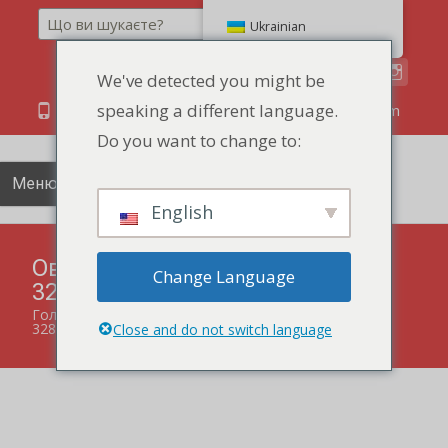
Пошук
Ukrainian
We've detected you might be
speaking a different language.
86 134 170 266 43
YettaDon@outlook.com
Do you want to change to:
Меню
English
Овочевий бісквіт Сирний смак
Change Language
328г
Головна
"
продукти
"
Овочевий бісквіт Сирний смак
328г
Close and do not switch language