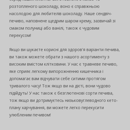
розтопленого шоколаду, воно є справжньою
насолодою для любителів шоколаду. Наше сендвіч-
печиво, наповнене щедрим шаром крему, зазвичай зі
смаком полуниці або ванілі, також є чудовим
перекусом!
Якщо ви шукаєте корисні для здоров'я варіанти печива,
ви також можете обрати з нашого асортименту з
високим вмістом клітковини. У нас є травневе печиво,
яке сприяє легкому випорожненню кишечника і
допомагає вам відчувати себе ситими протягом
тривалого часу! Тож якщо ви на дієті, вони чудово
підійдуть! У нас також є безглютенові сорти печива,
тож якщо ви дотримуєтесь низьковуглеводного кето-
плану харчування, ви можете легко перекусити
улюбленим печивом!