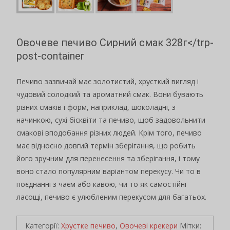
Овочеве печиво Сирний смак 328г</trp-
post-container
Печиво зазвичай має золотистий, хрусткий вигляд і
чудовий солодкий та ароматний смак. Вони бувають
різних смаків і форм, наприклад, шоколадні, з
начинкою, сухі бісквіти та печиво, щоб задовольнити
смакові вподобання різних людей. Крім того, печиво
має відносно довгий термін зберігання, що робить
його зручним для перенесення та зберігання, і тому
воно стало популярним варіантом перекусу. Чи то в
поєднанні з чаєм або кавою, чи то як самостійні
ласощі, печиво є улюбленим перекусом для багатьох.
Категорії:
Хрустке печиво
,
Овочеві крекери
Мітки: