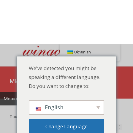
Пошук
Ukrainian
We've detected you might be
speaking a different language.
86 134 170 266 43
YettaDon@outlook.com
Do you want to change to:
Меню
English
милий
Change Language
Close and do not switch language
Показ результатів 1-12 з 133