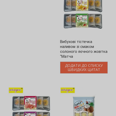
Вибухові тістечка
Вибухові тістечка "Вибух"
наливом зі смаком
зі смаком фіолетової
солоного яєчного жовтка
картоплі та яєчного
"Матча
жовтка
ДОДАТИ ДО СПИСКУ
ДОДАТИ ДО СПИСКУ
ШВИДКИХ ЦИТАТ
ШВИДКИХ ЦИТАТ