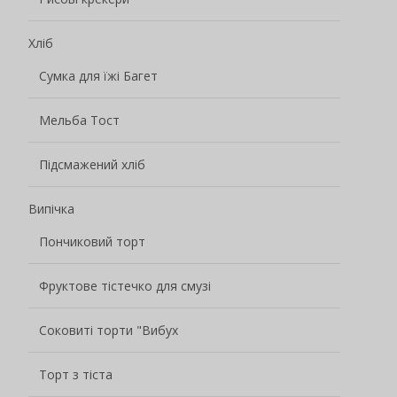
Торт з тіста
Pastry Crisp
Мочі
Burst Pulp Pulp Mochi
Картопляні чіпси
Інші закуски
Без категорії
Ім'я
*