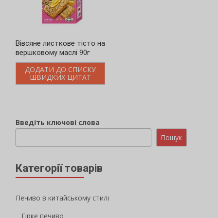
Печиво в китайському стилі
Гірке печиво
Печиво з в'яленим м'ясом
Овочеві крекери
Цибулеве печиво
Картопляне печиво
Бісквіт з джемом
Печиво з начинкою
Печиво для бутербродів з макаронами
Хрустке печиво