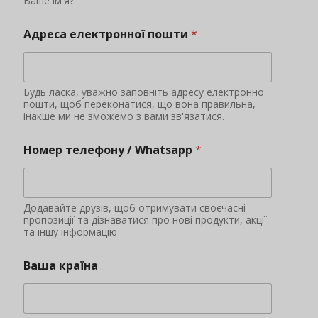
У деяких країнах існують заборони та обмеження
на певні продукти харчування
Чи маєте ви кваліфікацію або досвід в
імпорті продуктів харчування?
ТАК.
НІ
Подача заявки
Додаткова інформація