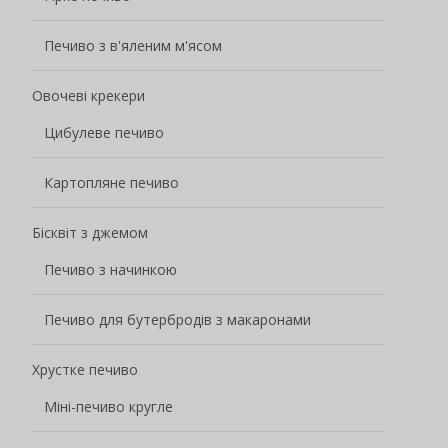
Міні-печиво кругле
Вафельне печиво
Печиво Lady Finger Biscuits
Молочне печиво
Кавове печиво
Печиво Печиво Печиво
Здобне печиво
Шоколадне печиво
Фруктове печиво