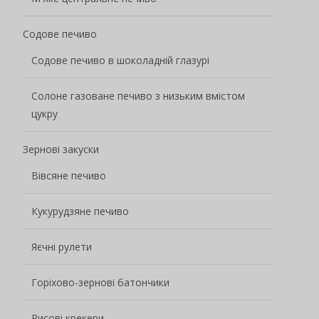
Горіхово-зернові батончики
Рисові крекери
Хліб
Сумка для їжі Багет
Мельба Тост
Підсмажений хліб
Випічка
Пончиковий торт
Фруктове тістечко для смузі
Соковиті торти "Вибух