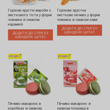
Горіхові хрусткі вироби з
Горіхове хрустке
листкового тіста у формі
листкове печиво у формі
човника зі смаком
човника зі смаком кави
карамелі
ДОДАТИ ДО СПИСКУ
ШВИДКИХ ЦИТАТ
ДОДАТИ ДО СПИСКУ
ШВИДКИХ ЦИТАТ
Печиво макаронс в
Печиво макаронс зі
коробках зі смаком
смаком полуниці в