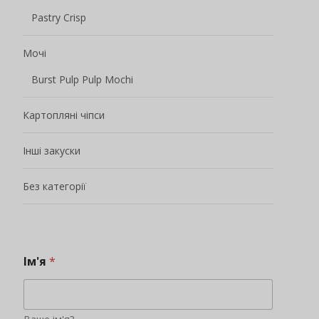
Ваше ім'я?
Адреса електронної пошти
*
Будь ласка, уважно заповніть адресу електронної
пошти, щоб переконатися, що вона правильна,
інакше ми не зможемо з вами зв'язатися.
Номер телефону / Whatsapp
*
Додавайте друзів, щоб отримувати своєчасні
пропозиції та дізнаватися про нові продукти, акції
та іншу інформацію
Ваша країна