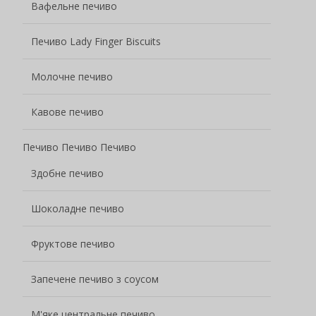
Запечене печиво з соусом
М'яке центральне печиво
Содове печиво
Содове печиво в шоколадній глазурі
Солоне газоване печиво з низьким вмістом
цукру
Зернові закуски
Вівсяне печиво
Кукурудзяне печиво
Яєчні рулети