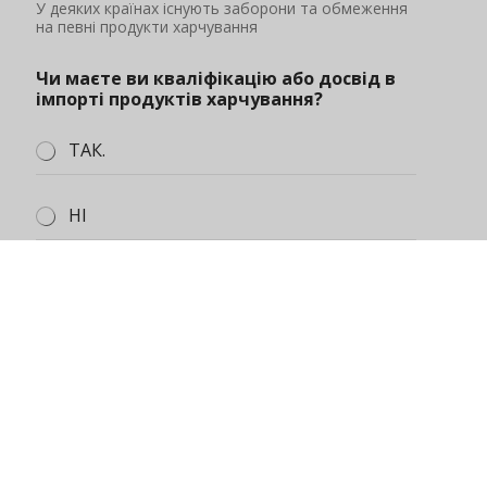
Ви можете описати ситуацію на вашому ринку,
кількість попиту, бюджет закупівлі тощо.
Надіслати
Про нас
Блог
Зв'яжіться з нами