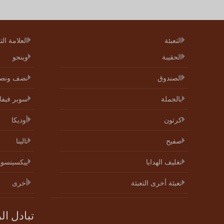
التعبئة
العلامة الت
الحقيبة
وينجو
الصندوق
نصف ونص
بالجملة
سوبر فيفاي
كرتون
أوديكا
صفيح
تالينا
تغليف الهدايا
ييكسينسو
تعبئة أخرى التعبئة
أخرى
تبادل ال