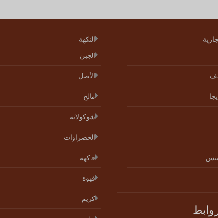
جارية
النكهة
الجبن
ف
الأصل
جا
مالح
شوكولاتة
الخضراوات
يتس
فاكهة
قهوة
كريم
روابط