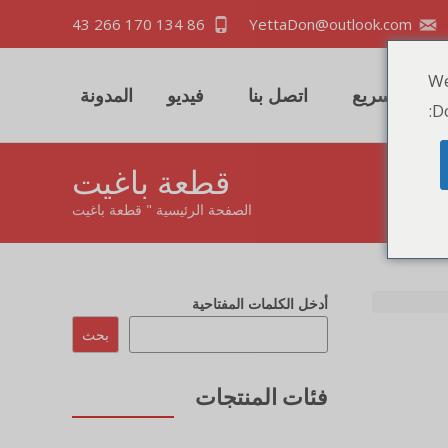
86 134 170 266 43
YettaDon@outlook.com
We
اقتباس سريع
اتصل بنا
فيديو
المدونة
Do
قطعة باغيت
الصفحة الرئيسية
"
قطعة باغيت
أدخل الكلمات المفتاحية
بحث
فئات المنتجات