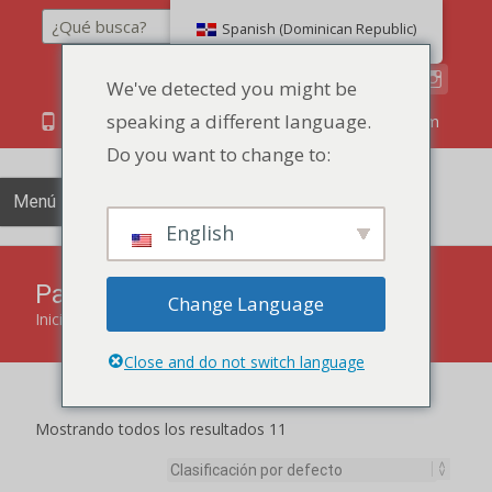
Buscar en
Spanish (Dominican Republic)
We've detected you might be
speaking a different language.
86 134 170 266 43
YettaDon@outlook.com
Do you want to change to:
Menú
English
Pan fresco
Change Language
Inicio
"
Pan fresco
Close and do not switch language
Mostrando todos los resultados 11