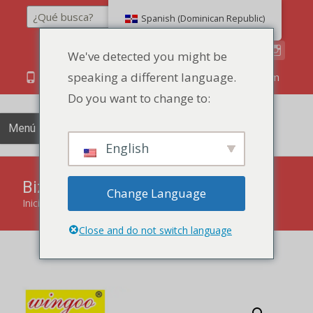
Buscar en
Spanish (Dominican Republic)
We've detected you might be
speaking a different language.
86 134 170 266 43
YettaDon@outlook.com
Do you want to change to:
Menú
English
Bizcocho de frutas sabor fresa
Change Language
Inicio
"
productos
"
Bizcocho de frutas sabor fresa
Close and do not switch language