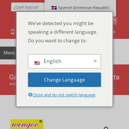
Buscar en
Spanish (Dominican Republic)
We've detected you might be
speaking a different language.
86 134 170 266 43
YettaDon@outlook.com
Do you want to change to:
Menú
English
Galletas de frutas envasado en lata
Change Language
Inicio
"
productos
"
Galletas de frutas envasado en lata
Close and do not switch language