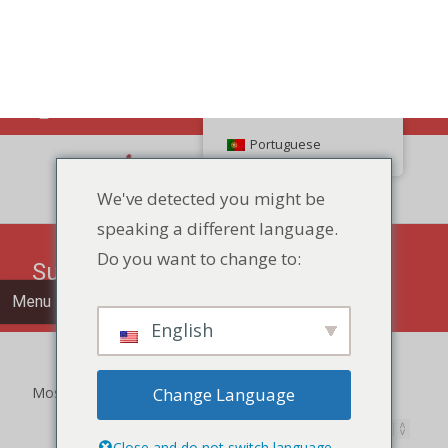
Pesquisar
Portuguese
We've detected you might be
speaking a different language.
86 134 170 266 43
YettaDon@outlook.com
Do you want to change to:
Menu
English
Suave
Change Language
Close and do not switch language
Mostrando 1-12 de 46 resultados