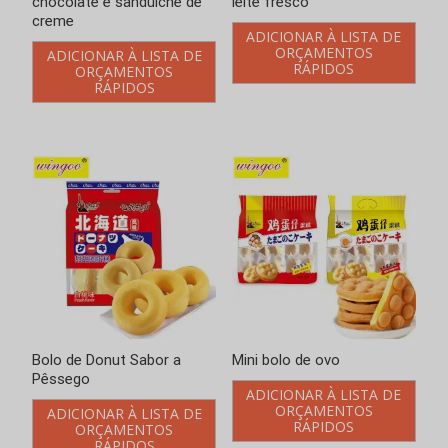
Bolo de donut com sabor a
Bolo de Donut Sabor a
leite fresco
Pêssego
ADICIONAR À LISTA DE
ADICIONAR À LISTA DE
ORÇAMENTOS
ORÇAMENTOS
RÁPIDOS
RÁPIDOS
Mini bolo de ovo
Palitos de pão recheados
ADICIONAR À LISTA DE
ADICIONAR À LISTA DE
ORÇAMENTOS
ORÇAMENTOS
RÁPIDOS
RÁPIDOS