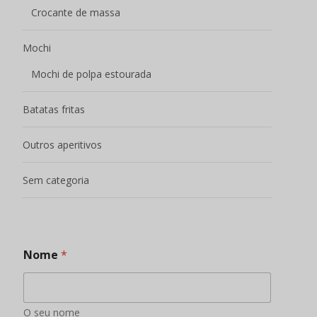
Nome
*
O seu nome
Endereço de correio eletrónico
*
Preencha cuidadosamente o endereço de correio
eletrónico para verificar se está correto, caso
contrário não poderemos contactá-lo.
Número de telefone / Whatsapp
*
Adicione amigos para enviar cotações atempadas e
saber mais sobre novos produtos, promoções de
produtos e outras informações