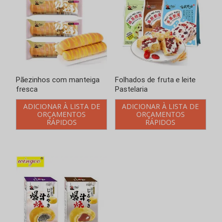
Folhados de fruta e leite
Bolos Juicy Explosion
Pastelaria
Sabor a Chocolate com
Chá de Leite
ADICIONAR À LISTA DE
ORÇAMENTOS
ADICIONAR À LISTA DE
RÁPIDOS
ORÇAMENTOS
RÁPIDOS
Introduzir palavras-chave
Loading..
Pesquisar