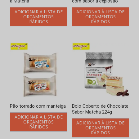
a Matcha
com sabor a explosão
ADICIONAR À LISTA DE
ADICIONAR À LISTA DE
ORÇAMENTOS
ORÇAMENTOS
RÁPIDOS
RÁPIDOS
Pão torrado com manteiga
Bolo Coberto de Chocolate
Sabor Matcha 224g
ADICIONAR À LISTA DE
ORÇAMENTOS
ADICIONAR À LISTA DE
RÁPIDOS
ORÇAMENTOS
RÁPIDOS