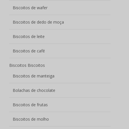
Biscoitos de frutas
Biscoitos de molho
Bolachas de centro macio
Biscoitos de soda
Biscoitos de soda com cobertura de chocolate
Biscoitos salgados com baixo teor de açúcar
Snacks de cereais
Biscoitos de aveia
Biscoitos de milho
Rolinhos de ovo