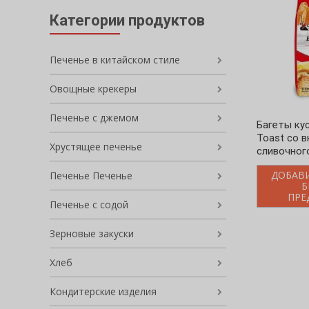
Категории продуктов
Печенье в китайском стиле
Овощные крекеры
Печенье с джемом
Багеты ку
Toast со 
Хрустящее печенье
сливочног
ДОБАВ
Печенье Печенье
Б
ПРЕ
Печенье с содой
Зерновые закуски
Хлеб
Кондитерские изделия