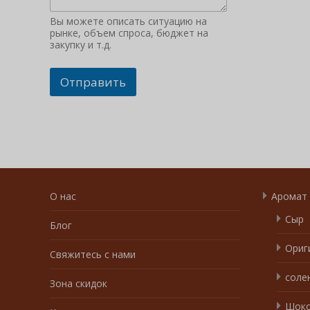
Вы можете описать ситуацию на
рынке, объем спроса, бюджет на
закупку и т.д.
Отправить
О нас
Аромат
Сыр
Блог
Ориг
Свяжитесь с нами
соле
Зона скидок
Шоко