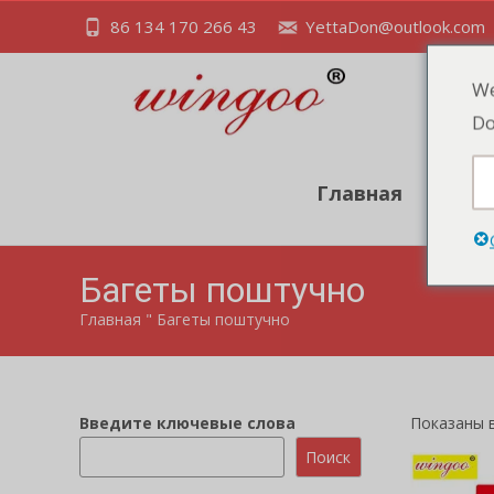
86 134 170 266 43
YettaDon@outlook.com
We
Do
Главная
Про
Багеты поштучно
Главная
"
Багеты поштучно
Введите ключевые слова
Показаны в
Поиск