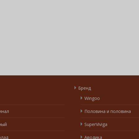
Бренд
Wingoo
инал
Половина и половина
ный
SuperViviga
лад
Аводика