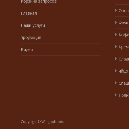
Корзина запросов
Ово
Главная
Фрук
Наши услуги
Коф
продукция
Крем
Видео
Слад
Яйцо
Спец
Прян
Copyright © Wingoofoods