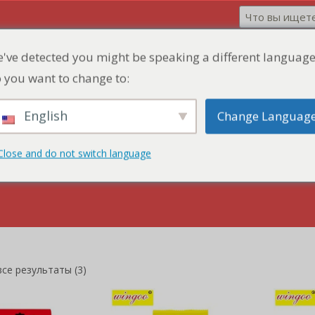
've detected you might be speaking a different language
 you want to change to:
English
Change Languag
дукт
Зона скидок
Быстрая цитата
Close and do not switch language
се результаты (3)