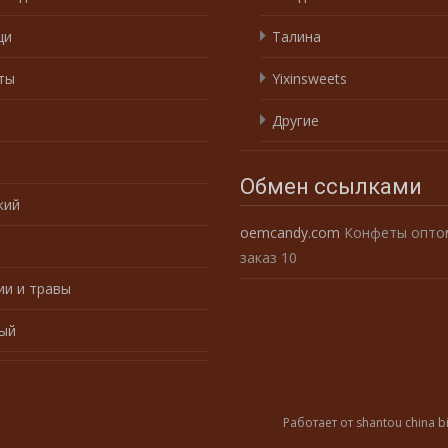
щи
Талина
ты
Yixinsweets
е
Другие
Обмен ссылками
кий
oemcandy.com
Конфеты оптом
заказ 10
ии и травы
ый
Работает от shantou china b