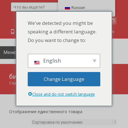
Поиск
Russian
We've detected you might be
speaking a different language.
86 134 170 266 43
YettaDon@outlook.com
Do you want to change to:
Меню
English
бисквитное печенье
Change Language
Главная
"
бисквитное печенье
Close and do not switch language
Отображение единственного товара