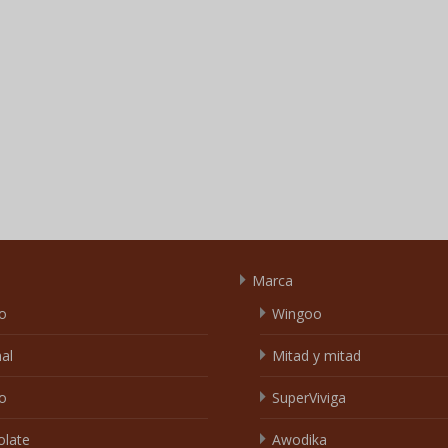
Marca
o
Wingoo
nal
Mitad y mitad
o
SuperViviga
olate
Awodika