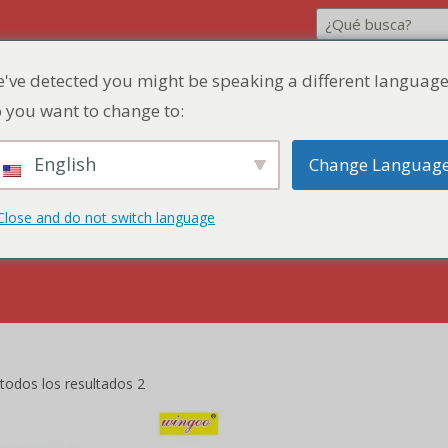
've detected you might be speaking a different language
 you want to change to:
English
Change Languag
cuento
Presupuesto rápido
Póngase en co
Close and do not switch language
odos los resultados 2