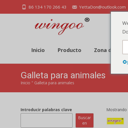
86 134 170 266 43
YettaDon@outlook.com
We
Do
Inicio
Producto
Zona de des
Galleta para animales
Inicio
"
Galleta para animales
Introducir palabras clave
Mostrando t
Buscar
en