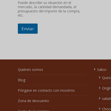
Puede describir su situación en el
mercado, la cantidad demandada, el
presupuesto del importe de la compra,
etc.
Enviar
Quiénes somos
Sabor
Ques
Blog
Origi
Póngase en contacto con nosotros
salad
Zona de descuento
Choc