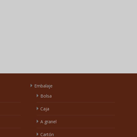
Embalaje
Bolsa
Caja
A granel
Cartón