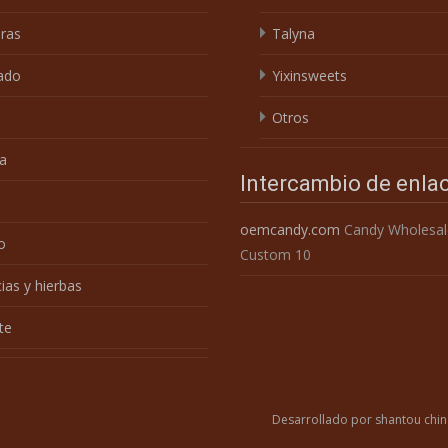
ras
Talyna
ado
Yixinsweets
Otros
a
Intercambio de enla
e
oemcandy.com
Candy Wholesal
o
Custom 10
ias y hierbas
te
Desarrollado por shantou chin