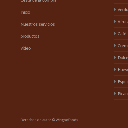
Cesta de la compra
Verdu
Inicio
Afrut
Nuestros servicios
Café
productos
Crem
Vídeo
Dulc
Huev
Espec
Pican
Derechos de autor © Wingoofoods