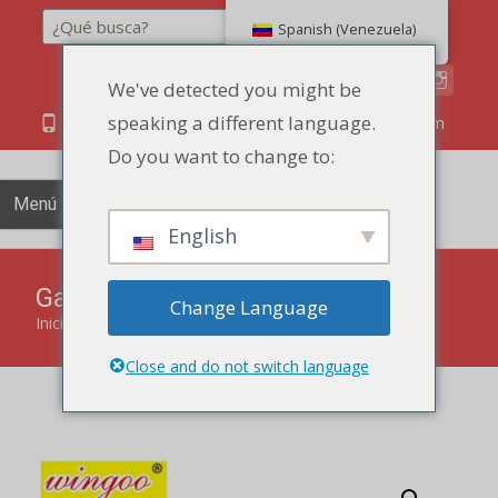
Buscar en
Spanish (Venezuela)
We've detected you might be
speaking a different language.
86 134 170 266 43
YettaDon@outlook.com
Do you want to change to:
Menú
English
Galleta de queso y cecina 60g
Change Language
Inicio
"
productos
"
Galleta de queso y cecina 60g
Close and do not switch language