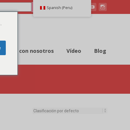
Buscar en
Spanish (Peru)
.
e
ntacte con nosotros
Vídeo
Blog