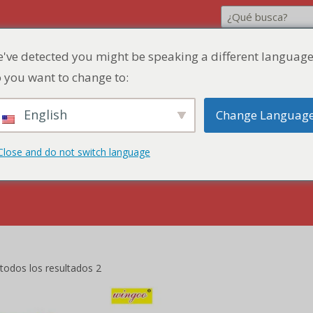
've detected you might be speaking a different language
 you want to change to:
English
Change Languag
ona de descuento
Presupuesto rápido
Co
Close and do not switch language
odos los resultados 2