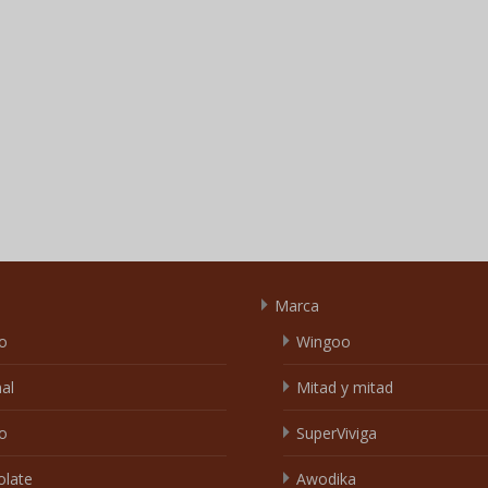
Marca
o
Wingoo
nal
Mitad y mitad
o
SuperViviga
olate
Awodika