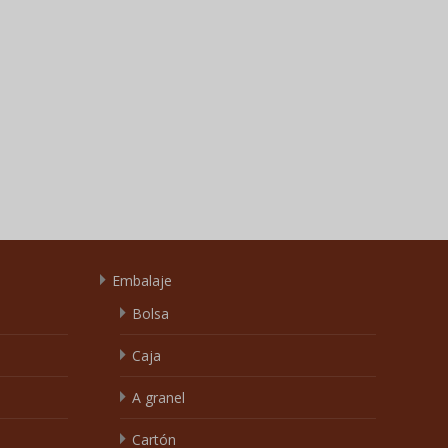
Embalaje
Bolsa
Caja
A granel
Cartón