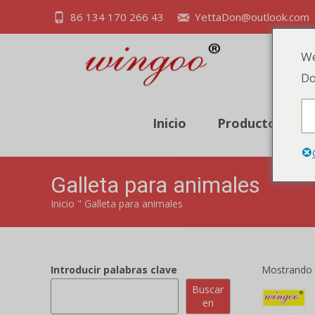
86 134 170 266 43
YettaDon@outlook.com
We
Do
Inicio
Producto
Z
Galleta para animales
Inicio
"
Galleta para animales
Introducir palabras clave
Mostrando t
Buscar
en