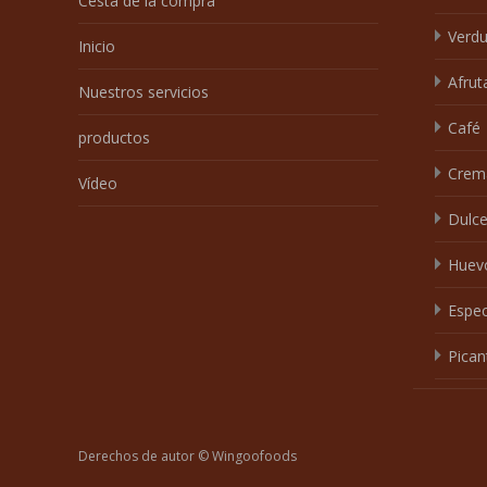
Cesta de la compra
Verdu
Inicio
Afrut
Nuestros servicios
Café
productos
Crem
Vídeo
Dulc
Huev
Espec
Pican
Derechos de autor © Wingoofoods