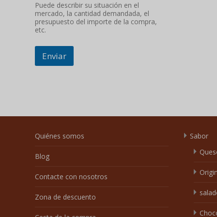
Puede describir su situación en el
mercado, la cantidad demandada, el
presupuesto del importe de la compra,
etc.
Enviar
Quiénes somos
Sabor
Ques
Blog
Origi
Contacte con nosotros
salad
Zona de descuento
Choc