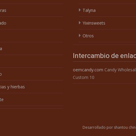
ras
Talyna
ado
Yixinsweets
Otros
a
Intercambio de enla
e
oemcandy.com
Candy Wholesal
o
Custom 10
ias y hierbas
te
Desarrollado por shantou chin