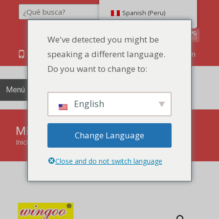
Buscar en
Spanish (Peru)
We've detected you might be
speaking a different language.
86 134 170 266 43
YettaDon@outlook.com
Do you want to change to:
Menú
English
Mini pan relleno de yogur
Change Language
Inicio
"
productos
"
Mini pan relleno de yogur
Close and do not switch language